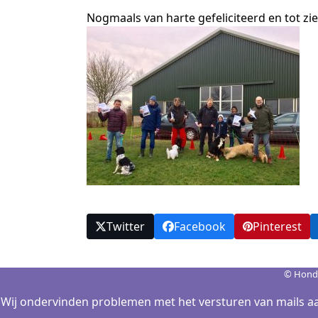
Nogmaals van harte gefeliciteerd en tot zie
Twitter
Facebook
Pinterest
© Hond
Wij ondervinden problemen met het versturen van mails aa