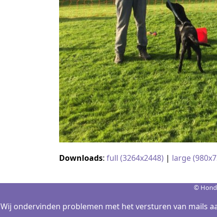
Downloads
:
full (3264x2448)
|
large (980x7
© Hond
Wij ondervinden problemen met het versturen van mails aa