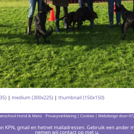
35)
|
medium (300x225)
|
thumbnail (150x150)
enschool Hond & Mens
Privacyverklaring
|
Cookies
| Webdesign door
07
n KPN, gmail en hetnet mailadressen. Gebruik een ander m
nemen wij contact op met u.