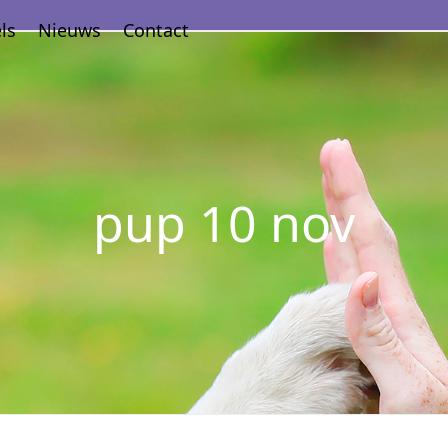
ls
Nieuws
Contact
pup 10 nov