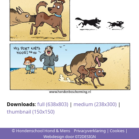
Downloads
:
full (638x803)
|
medium (238x300)
|
thumbnail (150x150)
© Hondenschool Hond & Mens
Privacyverklaring
|
Cookies
|
Webdesign door
072DESIGN