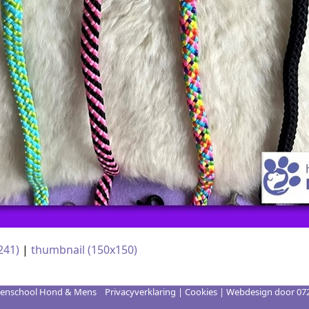
241)
|
thumbnail (150x150)
enschool Hond & Mens
Privacyverklaring
|
Cookies
| Webdesign door
07