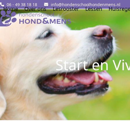
Skip
06 - 49 38 18 18
info@hondenschoolhondenmens.nl
Home
Over ons
Lesrooster
Lessen
Huisrege
to
content
Start en 