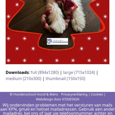
Downloads
:
full (894x1280)
|
large (715x1024)
|
medium (210x300)
|
thumbnail (150x150)
© Hondenschool Hond & Mens
Privacyverklaring
|
Cookies
|
Webdesign door
072DESIGN
Wij ondervinden problemen met het versturen van mails
aan KPN, gmail en hetnet mailadressen. Gebruik een ander
mailadres, bel ons of laat uw telefoonnummer achter en